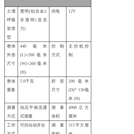
土壤
透明(铝合金)
/
供电
12V
呼吸
非透明(亚克
室类
力)
型
整体
440毫米
控制
主控机控
外形
(
L
)×
260毫米
方式
制
尺寸
(
W
)×
260毫米
(
H
)
整体
5.0千克
腔室
200毫米
重量
尺寸
(
D
)
* 130毫
米 (H)
测量
动压平衡流通
测量
4000立方
方式
式测量
体积
厘米
工作
可控自动开合
测量
315平方厘
方式
面积
米