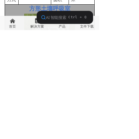
方形土壤呼吸室
낀
넖
낙
끂
首页
解决方案
产品
文件下载
叶室
透明
/
非透明
控制方
主控机控
样式
式
制
叶室
50厘米
(
L
)
*
供电
12V
尺寸
50厘米
(
W
)
*
40厘米
(
H
)
叶室
约
15千克
叶室测
90.5L
重量
量体积
叶室
可控自动旋
叶室测
0.1936平