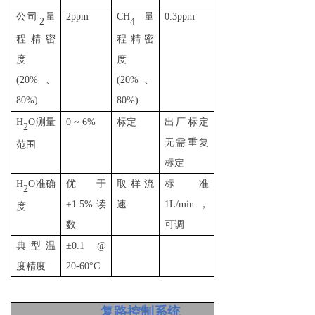
公司
量
2ppm
CH
量
0.3ppm
2
4
程精密
程精密
度
度
(
20%
、
(
20%
、
80%
)
80%
)
H
O
测量
0 ~ 6%
标定
出厂标定
2
无需重复
范围
标定
H
O
准确
优于
取样流
标准
2
±
1.5%
读
速
1L/min
，
度
数
可调
典型温
±
0.1 @
度精度
20-60
°
C
复路控制系统