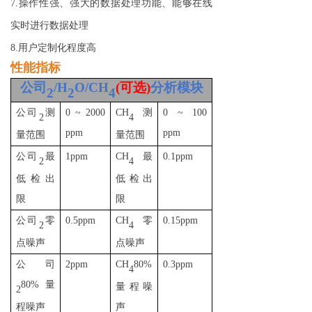
7.操作性强、强大的数据处理功能、能够在线
实时进行数据处理
8.用户定制化程度高
性能指标
公司
/H
O/
CH
(可选)
分析模块
2
2
4
公司
测
0 ~ 2000
CH
测
0 ~ 100
2
4
ppm
ppm
量范围
量范围
公司
最
1ppm
CH
最
0.1ppm
2
4
低检出
低检出
限
限
公司
零
0.5ppm
CH
零
0.15ppm
2
4
点噪声
点噪声
公司
2ppm
CH
80%
0.3ppm
4
80% 量
量程噪
2
程噪声
声