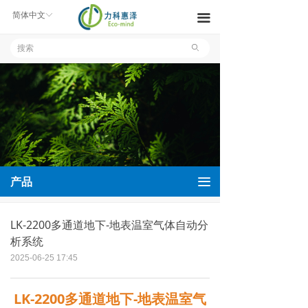
产品中心
简体中文
ꀅ
끀
解决方案
ꄙ
新闻中心
关于我们
联系我们
文件下载
끀
产品
LK-2200多通道地下-地表温室气体自动分
析系统
2025-06-25
17:45
LK-2200多通道地下-地表温室气