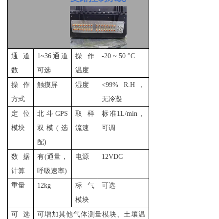
通道
1
~
36
通道
操作
-
20 ~ 50 °C
数
可选
温度
操作
触摸屏
湿度
<99% R.H
，
方式
无冷凝
定位
北斗
GPS
取样
标准
1L/min
，
模块
双模(选
流速
可调
配)
数据
有(通量，
电源
12VDC
计算
呼吸速率)
重量
12
kg
标气
可选
模块
可选
可增加其他气体测量模块、土壤温