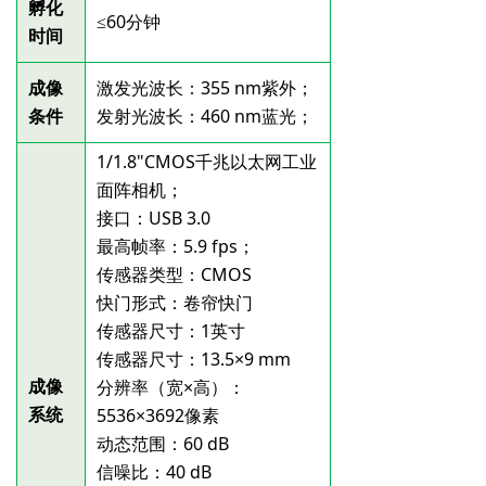
孵化
≤60分钟
时间
激发光波长：355
nm紫外；
成像
发射光波长：460
nm蓝光；
条件
1/1.8"CMOS千兆以太网工业
面阵相机；
接口：USB
3.0
最高帧率：5.9
fps；
传感器类型：CMOS
快门形式：卷帘快门
传感器尺寸：1英寸
传感器尺寸：13.5×9 mm
成像
分辨率（宽×高）：
系统
5536×3692像素
动态范围：60
dB
信噪比：40
dB