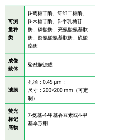
β-葡糖苷酶、纤维二糖酶、
可测
β-木糖苷酶、β-半乳糖苷
量种
酶、磷酸酶、亮氨酸氨基肽
类
酶、酪氨酸氨基肽酶、硫酸
酯酶
成像
聚酰胺滤膜
载体
孔径：0.45
μm；
滤膜
尺寸：200×200
mm（可定
制）
荧光
7-氨基-4-甲基香豆素或4-甲
标记
基伞形酮
底物