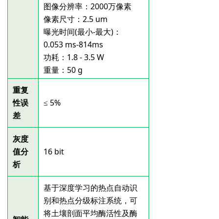
图像分辨率：2000万像素
像素尺寸：2.5
um
曝光时间(最小-最大)：
0.053
ms-814ms
功耗：1.8
-
3.5
W
重量：50
g
重复
性误
≤ 5%
差
灰度
值分
16
bit
析
基于深度学习的热点自动识
别和热点分级标注系统，可
将土壤剖面平均酶活性及酶