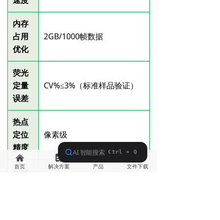
速度
内存
占用
2GB/1000帧数据
优化
荧光
定量
CV%≤3%（标准样品验证）
误差
热点
定位
像素级
精度
낀
넖
낙
끂
首页
解决方案
产品
文件下载
拟合
R²≥0.98（验证数据集）
优度
结果
≥90%（热点识别与人工标