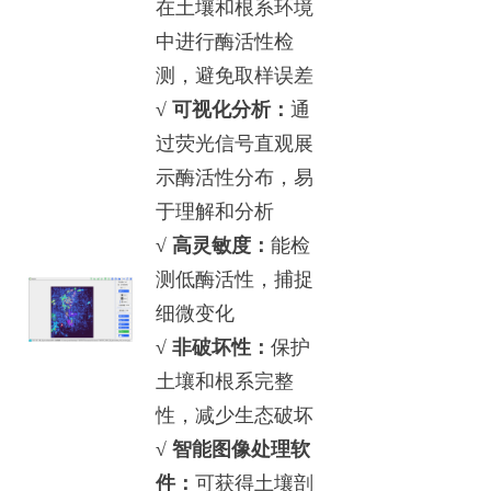
在土壤和根系环境
中进行酶活性检
测，避免取样误差
√
可视化分析：
通
过荧光信号直观展
示酶活性分布，易
于理解和分析
√
高灵敏度：
能检
测低酶活性，捕捉
细微变化
√
非破坏性：
保护
土壤和根系完整
性，减少生态破坏
√ 智能图像处理软
件：
可获得土壤剖