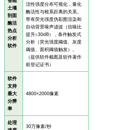
智能
活性强度分布可视化，量化
土壤
酶活性与根系距离的关系。
剖面
带有荧光强度伪彩图渲染和
酶活
自动背景噪声滤波（信噪比
热点
提升≥30dB），条件触发式
分析
分析（荧光强度阈值、灰度
软件
阈值、面积阈值触发）。
（提供软件截图及软件著作
权登记证书）
软件
支持
最大
4800×2000像素
分辨
率
处理
30万像素/秒