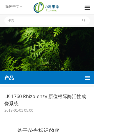
产品中心
简体中文
ꀅ
끀
解决方案
ꄙ
新闻中心
关于我们
联系我们
文件下载
끀
产品
LK-1760 Rhizo-enzy 原位根际酶活性成
像系统
2019-01-01
05:00
基于荧光标记的底