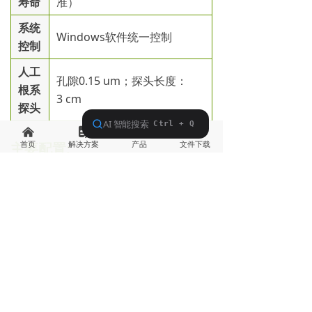
寿命
准）
系统
Windows软件统一控制
控制
人工
孔隙0.15 um；探头长度：
根系
3 cm
探头
낀
넖
낙
끂
首页
解决方案
产品
文件下载
主要配置:
主机控制系统
*1
台
数据采集终端*1
台
人工分泌物精准
注液系统
*1套