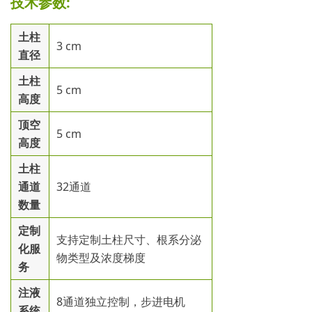
技术参数:
土柱
3 cm
直径
土柱
5 cm
高度
顶空
5 cm
高度
土柱
通道
32通道
数量
定制
支持定制土柱尺寸、根系分泌
化服
物类型及浓度梯度
务
注液
8通道独立控制，步进电机
系统