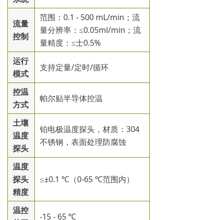
范围：0.1 - 500 mL/min；流
流量
量分辨率：≤0.05ml/min；流
控制
量精度：≤士0.5%
运行
支持定量/定时/循环
模式
控温
帕尔贴半导体控温
方式
土壤
铂电极温度探头，材质：304
温度
不锈钢，表面处理防腐蚀
探头
温度
探头
≤±0.1 ℃（0-65 ℃范围内）
精度
温控
-15 - 65 ℃