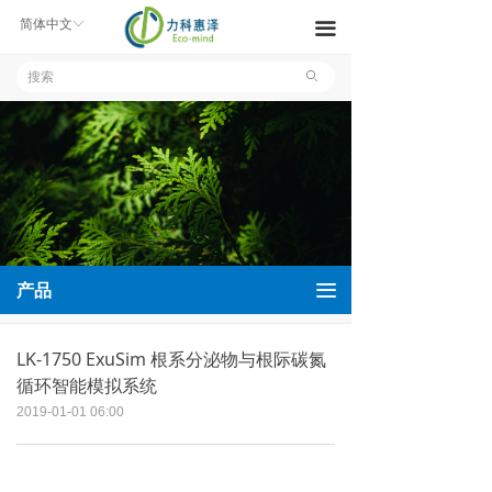
产品中心
简体中文
ꀅ
끀
解决方案
ꄙ
新闻中心
关于我们
联系我们
文件下载
끀
产品
LK-1750 ExuSim 根系分泌物与根际碳氮
循环智能模拟系统
2019-01-01
06:00