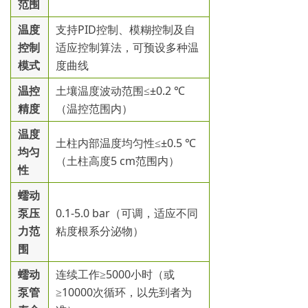
范围
温度
支持PID控制、模糊控制及自
控制
适应控制算法，可预设多种温
模式
度曲线
温控
土壤温度波动范围≤±0.2 ℃
精度
（温控范围内）
温度
土柱内部温度均匀性≤±0.5 ℃
均匀
（土柱高度5 cm范围内）
性
蠕动
泵压
0.1-5.0 bar（可调，适应不同
力范
粘度根系分泌物）
围
蠕动
连续工作≥5000小时（或
泵管
≥10000次循环，以先到者为