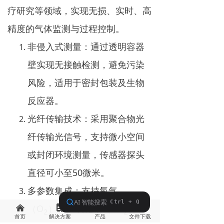
疗研究等领域，实现无损、实时、高
精度的气体监测与过程控制。
非侵入式测量：通过透明容器
壁实现无接触检测，避免污染
风险，适用于密封包装及生物
反应器。
光纤传输技术：采用聚合物光
纤传输光信号，支持微小空间
或封闭环境测量，传感器探头
直径可小至50微米。
多参数集成：支持氧气
（O
）、二氧化碳（CO
）、
낀
넖
낙
끂
2
2
首页
解决方案
产品
文件下载