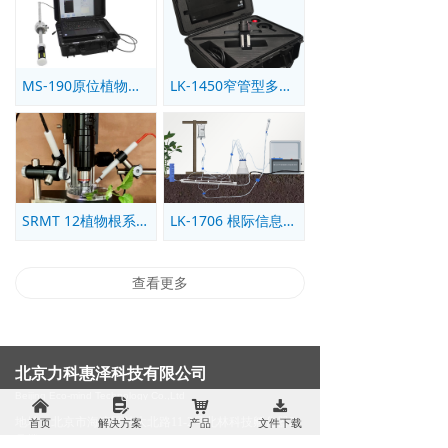
MS-190原位植物根系分析仪
LK-1450窄管型多光谱根系分析仪
SRMT 12植物根系离子/分子吸收监测仪
LK-1706 根际信息一体化无损采样装置
查看更多
北京力科惠泽科技有限公司
Beijing Eco-mind Technology Co.,Ltd
낀
넖
낙
끂
首页
解决方案
产品
文件下载
地址：北京市海淀区林大北路11-2号北林科技孵化器2
号楼