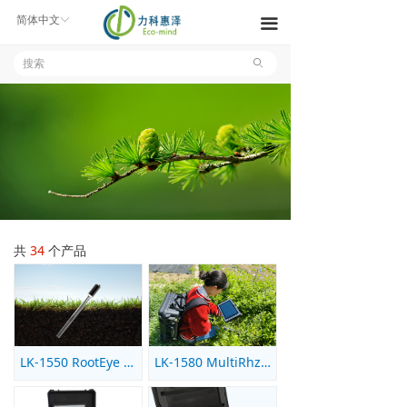
产品中心
简体中文
ꀅ
끀
解决方案
ꄙ
新闻中心
关于我们
联系我们
文件下载
共
34
个产品
LK-1550 RootEye 全自动根系生长连续监测系统
LK-1580 MultiRhzio 复合根系生长动态监测系统