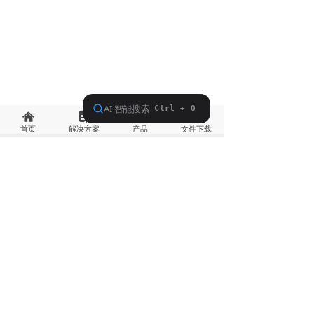
낀
넖
낙
끂
首页
解决方案
产品
文件下载
北京力科惠泽科技有限公司
Beijing Eco-mind Technology Co.,Ltd
地址：北京市海淀区林大北路11-2号北林科技孵化器2
号楼
邮编：100083
邮箱：info@eco-mind.cn
咨询热线：
010-68904650
（周一至周日9:00-19:00 )