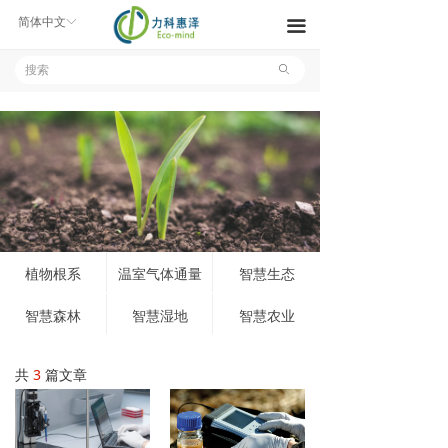
产品中心
简体中文
ꀅ
끀
解决方案
ꄙ
新闻中心
关于我们
联系我们
文件下载
植物根系
温室气体通量
智慧生态
智慧森林
智慧湿地
智慧农业
共
3
篇文章